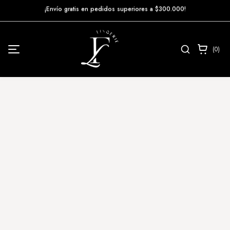
Ir
¡Envío gratis en pedidos superiores a $300.000!
directamente
al contenido
0
Búsqueda
(0)
artículos